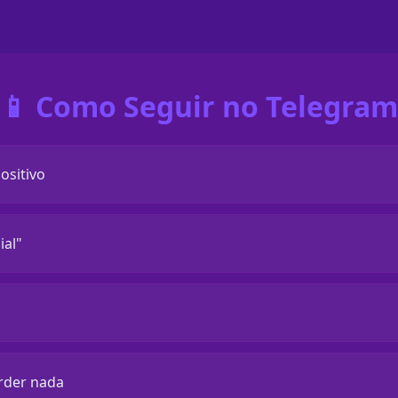
📱 Como Seguir no Telegram
ositivo
ial"
erder nada