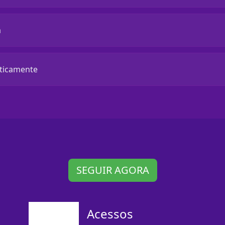
a
aticamente
SEGUIR AGORA
Acessos