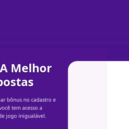
 A Melhor
postas
ar bônus no cadastro e
você tem acesso a
e jogo inigualável.