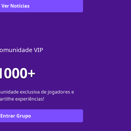
Ver Notícias
Comunidade VIP
1000+
unidade exclusiva de jogadores e
rtilhe experiências!
Entrar Grupo