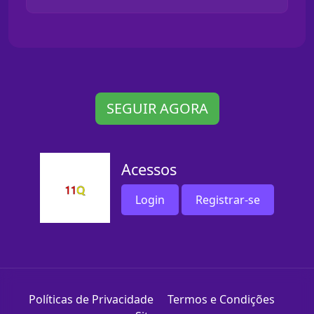
SEGUIR AGORA
Acessos
Login
Registrar-se
Políticas de Privacidade
Termos e Condições