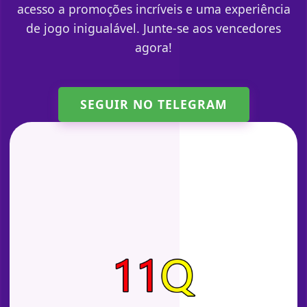
acesso a promoções incríveis e uma experiência
de jogo inigualável. Junte-se aos vencedores
agora!
SEGUIR NO TELEGRAM