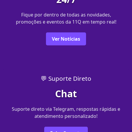
Fique por dentro de todas as novidades,
promoções e eventos da 11Q em tempo real!
Ver Notícias
💬 Suporte Direto
Chat
Suporte direto via Telegram, respostas rápidas e
atendimento personalizado!