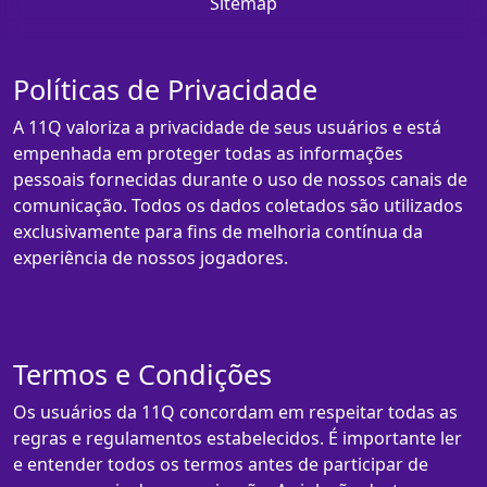
Sitemap
Políticas de Privacidade
A 11Q valoriza a privacidade de seus usuários e está
empenhada em proteger todas as informações
pessoais fornecidas durante o uso de nossos canais de
comunicação. Todos os dados coletados são utilizados
exclusivamente para fins de melhoria contínua da
experiência de nossos jogadores.
Termos e Condições
Os usuários da 11Q concordam em respeitar todas as
regras e regulamentos estabelecidos. É importante ler
e entender todos os termos antes de participar de