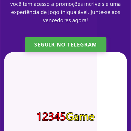
você tem acesso a promoções incríveis e uma
experiência de jogo inigualável. Junte-se aos
vencedores agora!
SEGUIR NO TELEGRAM