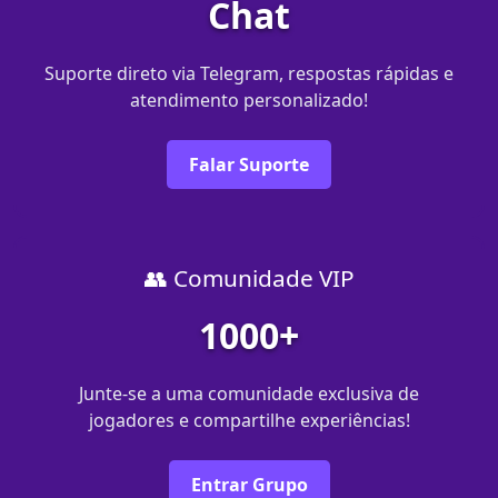
Chat
Suporte direto via Telegram, respostas rápidas e
atendimento personalizado!
Falar Suporte
👥 Comunidade VIP
1000+
Junte-se a uma comunidade exclusiva de
jogadores e compartilhe experiências!
Entrar Grupo