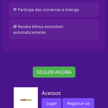
💬 Participe das conversas e interaja
🎁 Receba bônus exclusivos
automaticamente
SEGUIR AGORA
Acessos
Login
Registrar-se