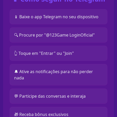
📱 Baixe o app Telegram no seu dispositivo
🔍 Procure por "@123Game LoginOficial"
👆 Toque em "Entrar" ou "Join"
🔔 Ative as notificações para não perder
nada
💬 Participe das conversas e interaja
🎁 Receba bônus exclusivos