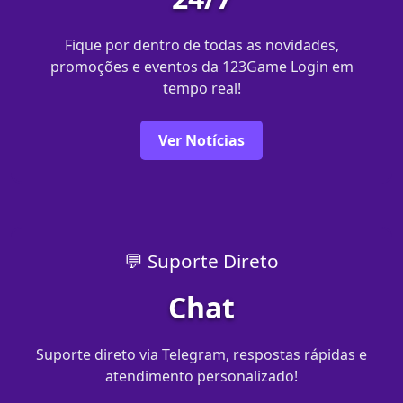
Fique por dentro de todas as novidades,
promoções e eventos da 123Game Login em
tempo real!
Ver Notícias
💬 Suporte Direto
Chat
Suporte direto via Telegram, respostas rápidas e
atendimento personalizado!