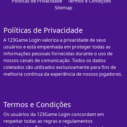
Políticas de Privacidade
Termos e Condições
Sitemap
Políticas de Privacidade
A 123Game Login valoriza a privacidade de seus
usuários e está empenhada em proteger todas as
informações pessoais fornecidas durante o uso de
nossos canais de comunicação. Todos os dados
coletados são utilizados exclusivamente para fins de
melhoria contínua da experiência de nossos jogadores.
Termos e Condições
Os usuários da 123Game Login concordam em
respeitar todas as regras e regulamentos