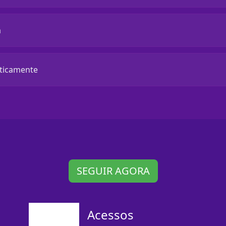
a
aticamente
SEGUIR AGORA
Acessos