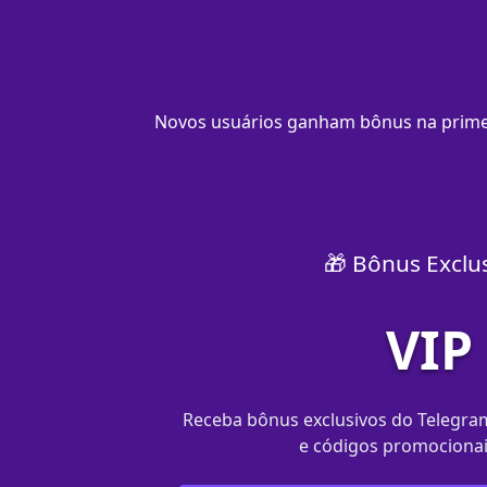
Novos usuários ganham bônus na primeir
🎁 Bônus Exclu
VIP
Receba bônus exclusivos do Telegra
e códigos promocionai