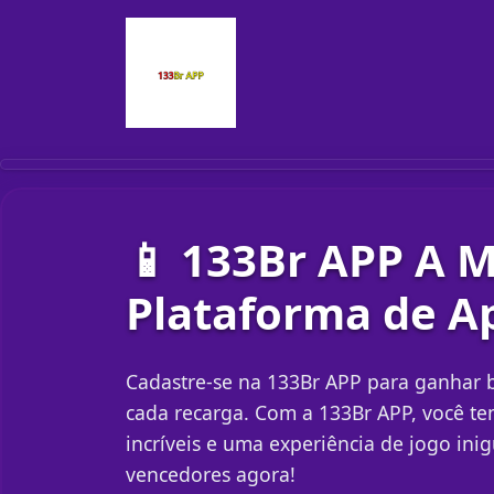
📱 133Br APP A 
Plataforma de A
Cadastre-se na 133Br APP para ganhar 
cada recarga. Com a 133Br APP, você t
incríveis e uma experiência de jogo inig
vencedores agora!