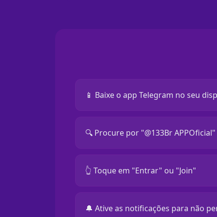
📱 Baixe o app Telegram no seu disp
🔍 Procure por "@133Br APPOficial"
👆 Toque em "Entrar" ou "Join"
🔔 Ative as notificações para não p