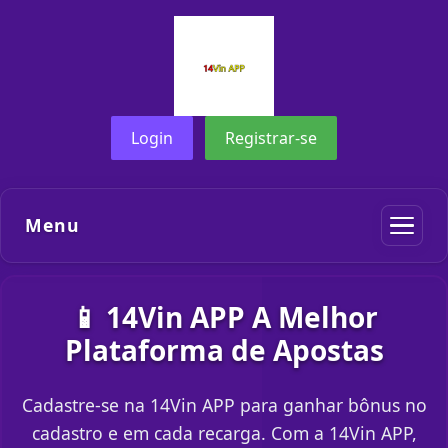
Login
Registrar-se
Menu
📱 14Vin APP A Melhor
Plataforma de Apostas
Cadastre-se na 14Vin APP para ganhar bônus no
cadastro e em cada recarga. Com a 14Vin APP,