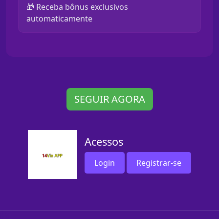
🎁 Receba bônus exclusivos
automaticamente
SEGUIR AGORA
Acessos
Login
Registrar-se