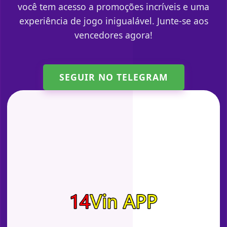
você tem acesso a promoções incríveis e uma
experiência de jogo inigualável. Junte-se aos
vencedores agora!
SEGUIR NO TELEGRAM