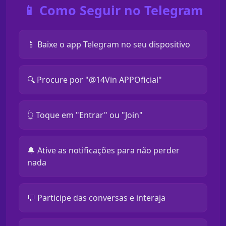
📱 Como Seguir no Telegram
📱 Baixe o app Telegram no seu dispositivo
🔍 Procure por "@14Vin APPOficial"
👆 Toque em "Entrar" ou "Join"
🔔 Ative as notificações para não perder
nada
💬 Participe das conversas e interaja