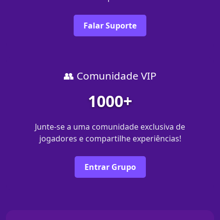
Falar Suporte
👥 Comunidade VIP
1000+
Junte-se a uma comunidade exclusiva de
jogadores e compartilhe experiências!
Entrar Grupo