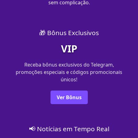
sem complicação.
🎁 Bônus Exclusivos
VIP
Receba bônus exclusivos do Telegram,
promoções especiais e códigos promocionais
únicos!
Ver Bônus
📢 Notícias em Tempo Real