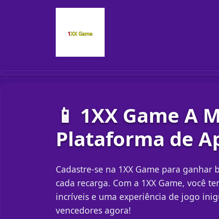
📱 1XX Game A M
Plataforma de A
Cadastre-se na 1XX Game para ganhar 
cada recarga. Com a 1XX Game, você t
incríveis e uma experiência de jogo inig
vencedores agora!