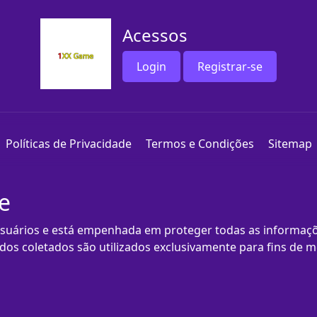
Acessos
Login
Registrar-se
Políticas de Privacidade
Termos e Condições
Sitemap
de
 usuários e está empenhada em proteger todas as informaçõ
os coletados são utilizados exclusivamente para fins de m