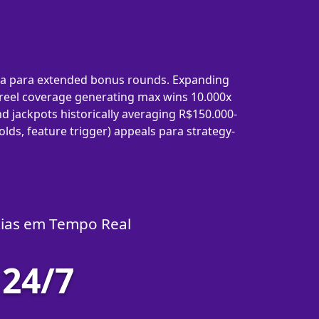
ada para extended bonus rounds. Expanding
i-reel coverage generating max wins 10.000x
d jackpots historically averaging R$150.000-
olds, feature trigger) appeals para strategy-
cias em Tempo Real
24/7