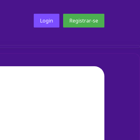
Login
Registrar-se