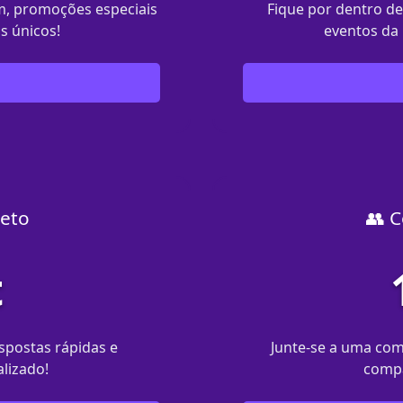
m, promoções especiais
Fique por dentro d
s únicos!
eventos da
reto
👥 
t
espostas rápidas e
Junte-se a uma com
lizado!
compa