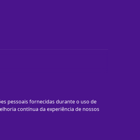
es pessoais fornecidas durante o uso de
elhoria contínua da experiência de nossos