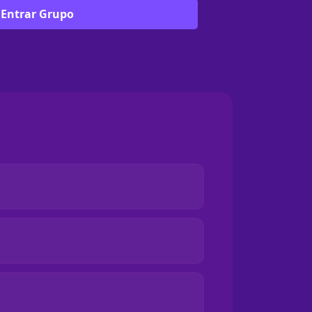
Entrar Grupo