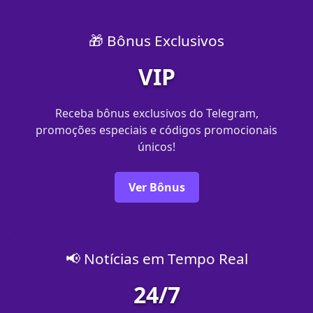
🎁 Bônus Exclusivos
VIP
Receba bônus exclusivos do Telegram,
promoções especiais e códigos promocionais
únicos!
Ver Bônus
📢 Notícias em Tempo Real
24/7