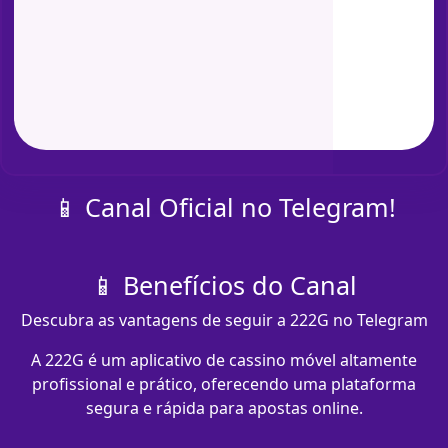
📱 Canal Oficial no Telegram!
📱 Benefícios do Canal
Descubra as vantagens de seguir a 222G no Telegram
A 222G é um aplicativo de cassino móvel altamente
profissional e prático, oferecendo uma plataforma
segura e rápida para apostas online.