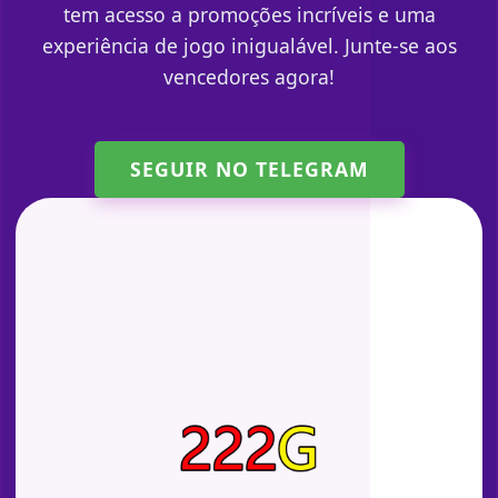
tem acesso a promoções incríveis e uma
experiência de jogo inigualável. Junte-se aos
vencedores agora!
SEGUIR NO TELEGRAM