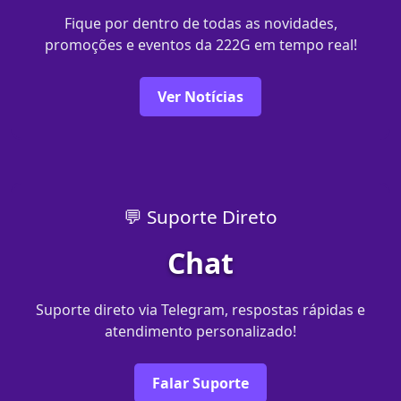
Fique por dentro de todas as novidades,
promoções e eventos da 222G em tempo real!
Ver Notícias
💬 Suporte Direto
Chat
Suporte direto via Telegram, respostas rápidas e
atendimento personalizado!
Falar Suporte