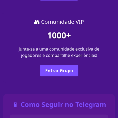
👥 Comunidade VIP
1000+
Junte-se a uma comunidade exclusiva de
jogadores e compartilhe experiências!
Entrar Grupo
📱 Como Seguir no Telegram