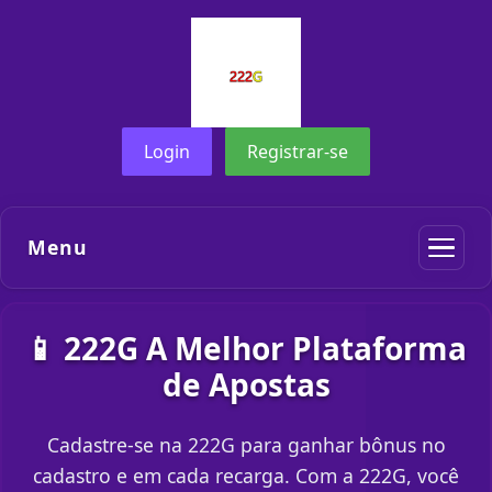
Login
Registrar-se
Menu
📱 222G A Melhor Plataforma
de Apostas
Cadastre-se na 222G para ganhar bônus no
cadastro e em cada recarga. Com a 222G, você