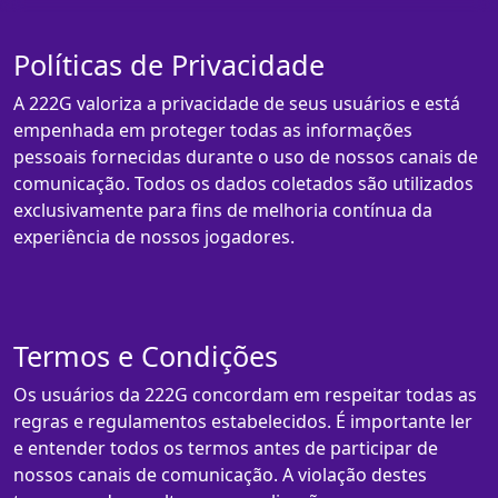
Políticas de Privacidade
A 222G valoriza a privacidade de seus usuários e está
empenhada em proteger todas as informações
pessoais fornecidas durante o uso de nossos canais de
comunicação. Todos os dados coletados são utilizados
exclusivamente para fins de melhoria contínua da
experiência de nossos jogadores.
Termos e Condições
Os usuários da 222G concordam em respeitar todas as
regras e regulamentos estabelecidos. É importante ler
e entender todos os termos antes de participar de
nossos canais de comunicação. A violação destes