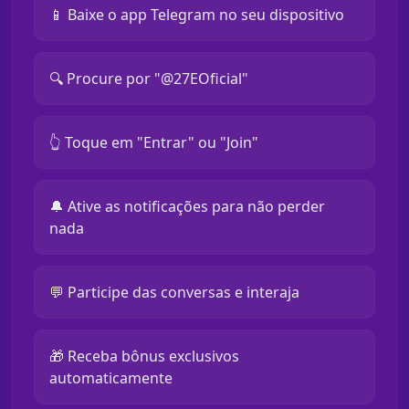
📱 Baixe o app Telegram no seu dispositivo
🔍 Procure por "@27EOficial"
👆 Toque em "Entrar" ou "Join"
🔔 Ative as notificações para não perder
nada
💬 Participe das conversas e interaja
🎁 Receba bônus exclusivos
automaticamente