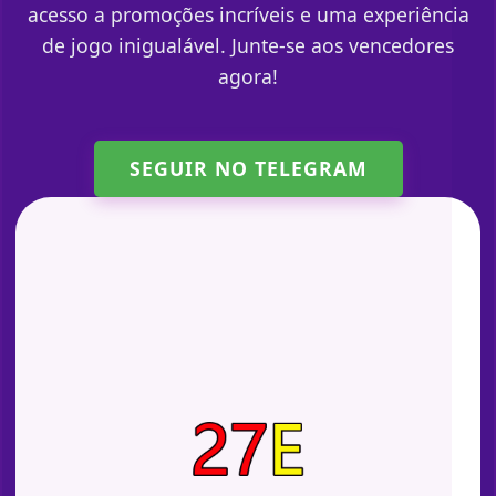
acesso a promoções incríveis e uma experiência
de jogo inigualável. Junte-se aos vencedores
agora!
SEGUIR NO TELEGRAM