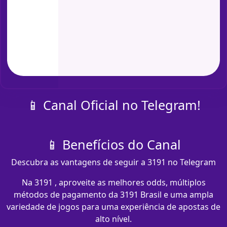
📱 Canal Oficial no Telegram!
📱 Benefícios do Canal
Descubra as vantagens de seguir a 3191 no Telegram
Na 3191 , aproveite as melhores odds, múltiplos
métodos de pagamento da 3191 Brasil e uma ampla
variedade de jogos para uma experiência de apostas de
alto nível.