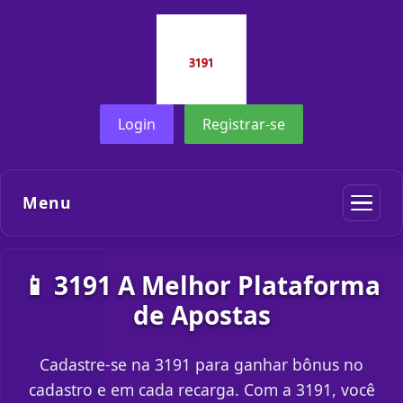
Login
Registrar-se
Menu
📱 3191 A Melhor Plataforma
de Apostas
Cadastre-se na 3191 para ganhar bônus no
cadastro e em cada recarga. Com a 3191, você