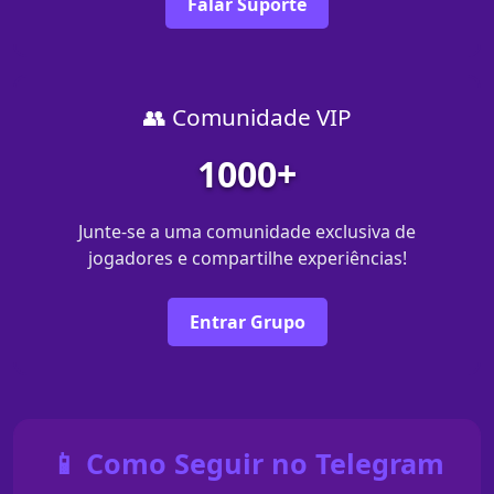
Falar Suporte
👥 Comunidade VIP
1000+
Junte-se a uma comunidade exclusiva de
jogadores e compartilhe experiências!
Entrar Grupo
📱 Como Seguir no Telegram