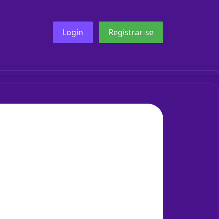
Login
Registrar-se