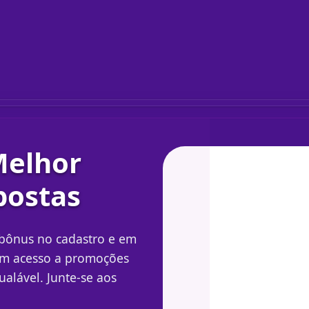
Melhor
postas
bônus no cadastro e em
em acesso a promoções
ualável. Junte-se aos