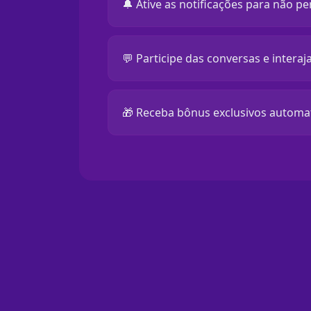
🔔 Ative as notificações para não p
💬 Participe das conversas e interaj
🎁 Receba bônus exclusivos autom