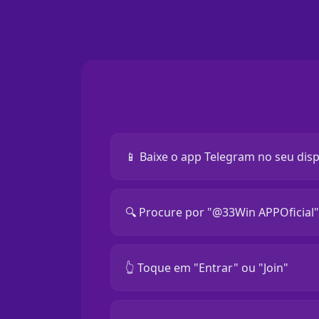
📱 Baixe o app Telegram no seu disp
🔍 Procure por "@33Win APPOficial"
👆 Toque em "Entrar" ou "Join"