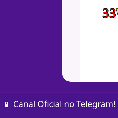
📱 Canal Oficial no Telegram!