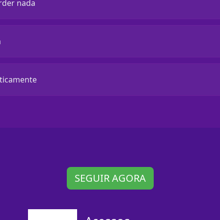
erder nada
a
aticamente
SEGUIR AGORA