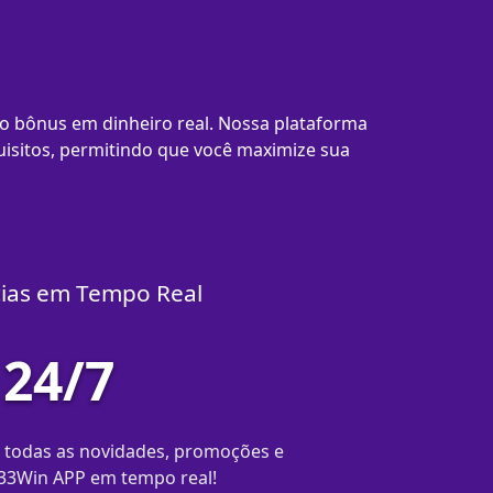
m
 o bônus em dinheiro real. Nossa plataforma
sitos, permitindo que você maximize sua
cias em Tempo Real
24/7
e todas as novidades, promoções e
33Win APP em tempo real!