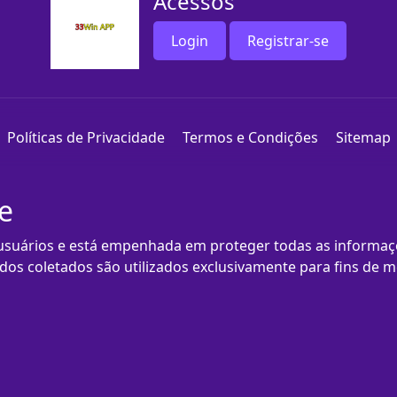
Acessos
Login
Registrar-se
Políticas de Privacidade
Termos e Condições
Sitemap
de
 usuários e está empenhada em proteger todas as informaç
os coletados são utilizados exclusivamente para fins de m