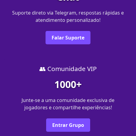
Suporte direto via Telegram, respostas rápidas e
atendimento personalizado!
Falar Suporte
👥 Comunidade VIP
1000+
Junte-se a uma comunidade exclusiva de
jogadores e compartilhe experiências!
Entrar Grupo