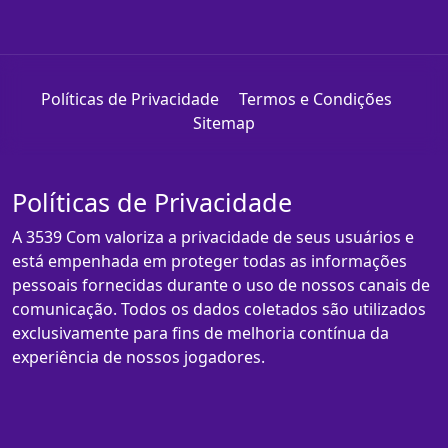
Políticas de Privacidade
Termos e Condições
Sitemap
Políticas de Privacidade
A 3539 Com valoriza a privacidade de seus usuários e
está empenhada em proteger todas as informações
pessoais fornecidas durante o uso de nossos canais de
comunicação. Todos os dados coletados são utilizados
exclusivamente para fins de melhoria contínua da
experiência de nossos jogadores.