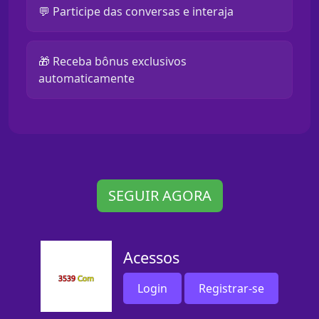
💬 Participe das conversas e interaja
🎁 Receba bônus exclusivos
automaticamente
SEGUIR AGORA
Acessos
Login
Registrar-se