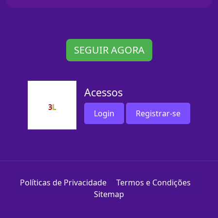
SEGUIR AGORA
Acessos
Login
Registrar-se
Políticas de Privacidade
Termos e Condições
Sitemap