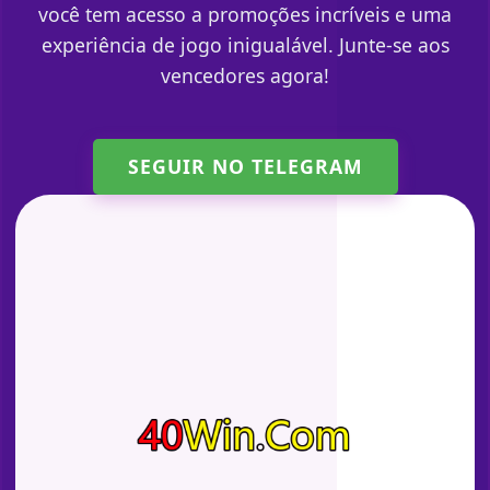
você tem acesso a promoções incríveis e uma
experiência de jogo inigualável. Junte-se aos
vencedores agora!
SEGUIR NO TELEGRAM