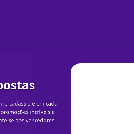
postas
 no cadastro e em cada
 promoções incríveis e
unte-se aos vencedores