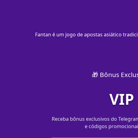
Fantan é um jogo de apostas asiático tradi
🎁 Bônus Exclu
VIP
Receba bônus exclusivos do Telegra
e códigos promocionai