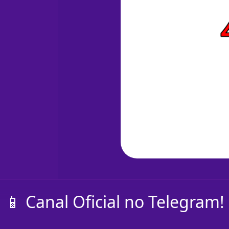
📱 Canal Oficial no Telegram!