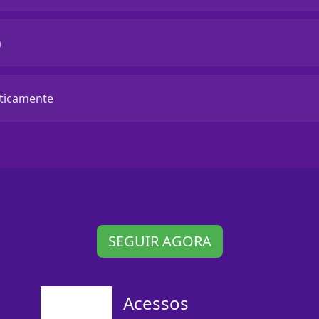
a
aticamente
SEGUIR AGORA
Acessos