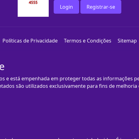
Login
Registrar-se
Políticas de Privacidade
Termos e Condições
Sitemap
de
rios e está empenhada em proteger todas as informações p
tados são utilizados exclusivamente para fins de melhoria