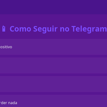
📱 Como Seguir no Telegram
ositivo
erder nada