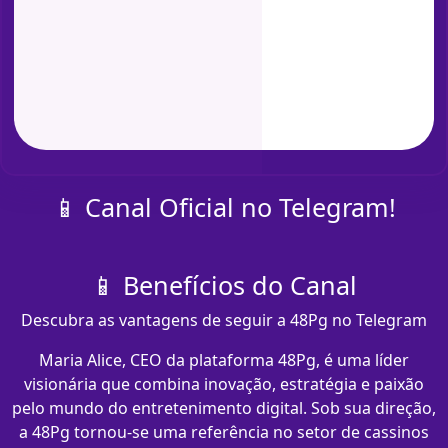
📱 Canal Oficial no Telegram!
📱 Benefícios do Canal
Descubra as vantagens de seguir a 48Pg no Telegram
Maria Alice, CEO da plataforma 48Pg, é uma líder
visionária que combina inovação, estratégia e paixão
pelo mundo do entretenimento digital. Sob sua direção,
a 48Pg tornou-se uma referência no setor de cassinos