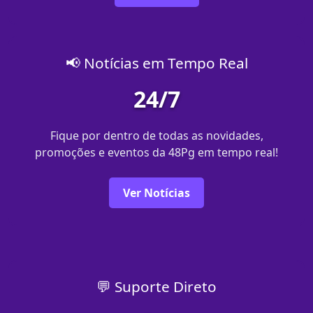
📢 Notícias em Tempo Real
24/7
Fique por dentro de todas as novidades,
promoções e eventos da 48Pg em tempo real!
Ver Notícias
💬 Suporte Direto