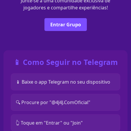
Junte-se a uma comunidade exclusiva de
jogadores e compartilhe experiências!
Entrar Grupo
📱 Como Seguir no Telegram
📱 Baixe o app Telegram no seu dispositivo
🔍 Procure por "@4J4J.ComOficial"
👆 Toque em "Entrar" ou "Join"