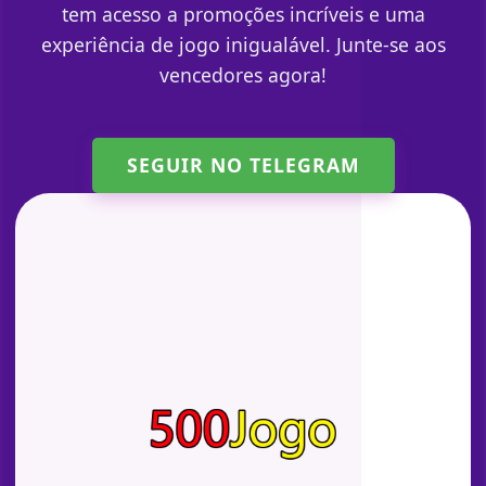
tem acesso a promoções incríveis e uma
experiência de jogo inigualável. Junte-se aos
vencedores agora!
SEGUIR NO TELEGRAM