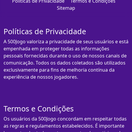
Políticas de Privacidade
Termos e Condições
Sitemap
Políticas de Privacidade
A 500Jogo valoriza a privacidade de seus usuários e está
empenhada em proteger todas as informações
pessoais fornecidas durante o uso de nossos canais de
comunicação. Todos os dados coletados são utilizados
exclusivamente para fins de melhoria contínua da
experiência de nossos jogadores.
Termos e Condições
Os usuários da 500Jogo concordam em respeitar todas
as regras e regulamentos estabelecidos. É importante