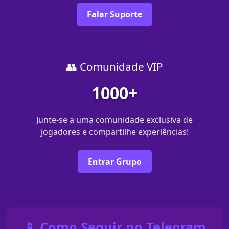
Falar Suporte
👥 Comunidade VIP
1000+
Junte-se a uma comunidade exclusiva de
jogadores e compartilhe experiências!
Entrar Grupo
📱 Como Seguir no Telegram