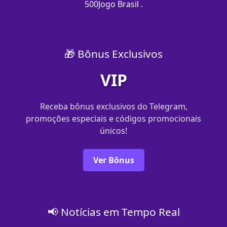
500Jogo Brasil .
🎁 Bônus Exclusivos
VIP
Receba bônus exclusivos do Telegram,
promoções especiais e códigos promocionais
únicos!
Ver Bônus
📢 Notícias em Tempo Real