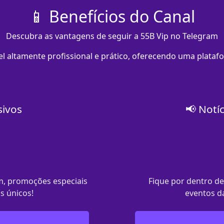
📱 Benefícios do Canal
Descubra as vantagens de seguir a 55B Vip no Telegram
el altamente profissional e prático, oferecendo uma plataf
sivos
📢 Notí
m, promoções especiais
Fique por dentro d
s únicos!
eventos d