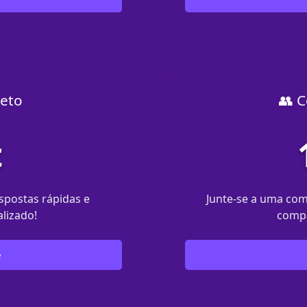
reto
👥 
t
espostas rápidas e
Junte-se a uma com
lizado!
compa
e