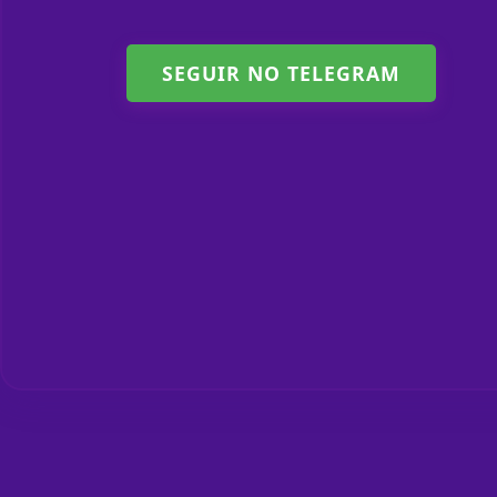
SEGUIR NO TELEGRAM