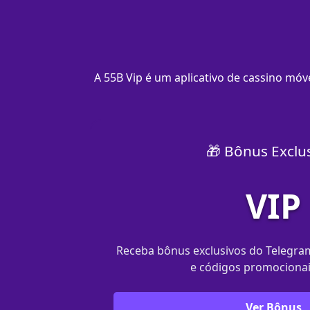
A 55B Vip é um aplicativo de cassino móv
🎁 Bônus Exclu
VIP
Receba bônus exclusivos do Telegra
e códigos promocionai
Ver Bônus