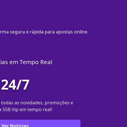
orma segura e rápida para apostas online.
cias em Tempo Real
24/7
e todas as novidades, promoções e
a 55B Vip em tempo real!
Ver Notícias