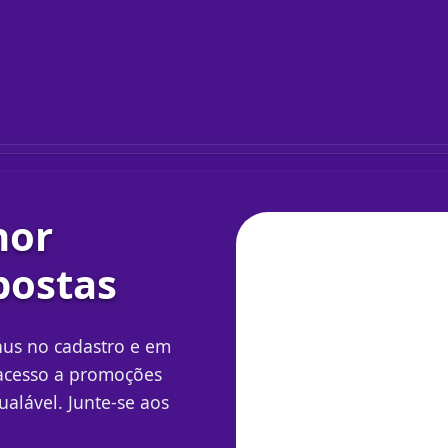
hor
postas
nus no cadastro e em
 acesso a promoções
ualável. Junte-se aos