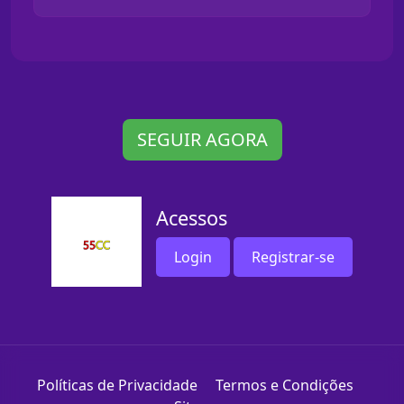
SEGUIR AGORA
Acessos
Login
Registrar-se
Políticas de Privacidade
Termos e Condições