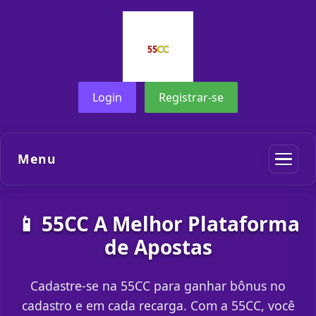
Login
Registrar-se
Menu
📱 55CC A Melhor Plataforma
de Apostas
Cadastre-se na 55CC para ganhar bônus no
cadastro e em cada recarga. Com a 55CC, você