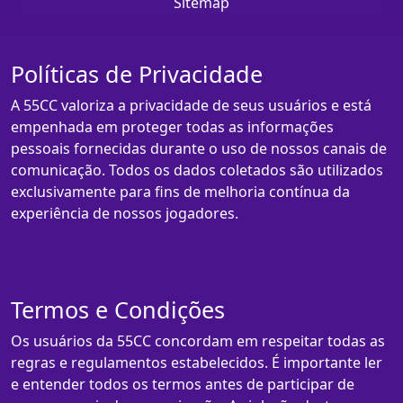
Sitemap
Políticas de Privacidade
A 55CC valoriza a privacidade de seus usuários e está
empenhada em proteger todas as informações
pessoais fornecidas durante o uso de nossos canais de
comunicação. Todos os dados coletados são utilizados
exclusivamente para fins de melhoria contínua da
experiência de nossos jogadores.
Termos e Condições
Os usuários da 55CC concordam em respeitar todas as
regras e regulamentos estabelecidos. É importante ler
e entender todos os termos antes de participar de