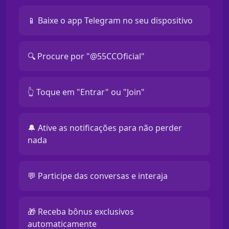
📱 Baixe o app Telegram no seu dispositivo
🔍 Procure por "@55CCOficial"
👆 Toque em "Entrar" ou "Join"
🔔 Ative as notificações para não perder
nada
💬 Participe das conversas e interaja
🎁 Receba bônus exclusivos
automaticamente