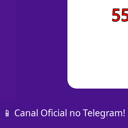
📱 Canal Oficial no Telegram!