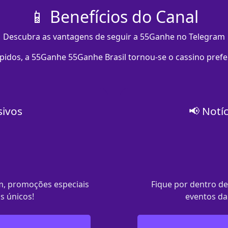
📱 Benefícios do Canal
Descubra as vantagens de seguir a 55Ganhe no Telegram
idos, a 55Ganhe 55Ganhe Brasil tornou-se o cassino prefer
sivos
📢 Notí
m, promoções especiais
Fique por dentro d
s únicos!
eventos da