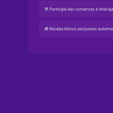
💬 Participe das conversas e interaj
🎁 Receba bônus exclusivos autom