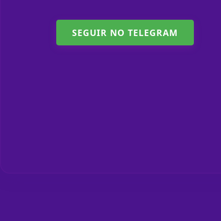
SEGUIR NO TELEGRAM