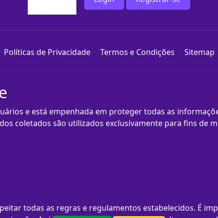
Políticas de Privacidade
Termos e Condições
Sitemap
de
usuários e está empenhada em proteger todas as informaçõe
os coletados são utilizados exclusivamente para fins de m
itar todas as regras e regulamentos estabelecidos. É imp