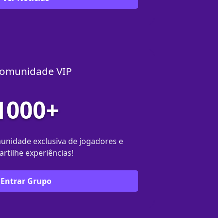
Comunidade VIP
1000+
unidade exclusiva de jogadores e
rtilhe experiências!
Entrar Grupo