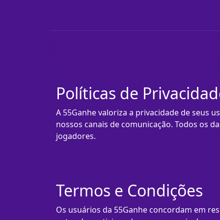
Políticas de Privacida
A 55Ganhe valoriza a privacidade de seus 
nossos canais de comunicação. Todos os dad
jogadores.
Termos e Condições
Os usuários da 55Ganhe concordam em respe