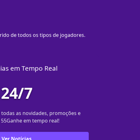
ido de todos os tipos de jogadores.
cias em Tempo Real
24/7
e todas as novidades, promoções e
 55Ganhe em tempo real!
Ver Notícias