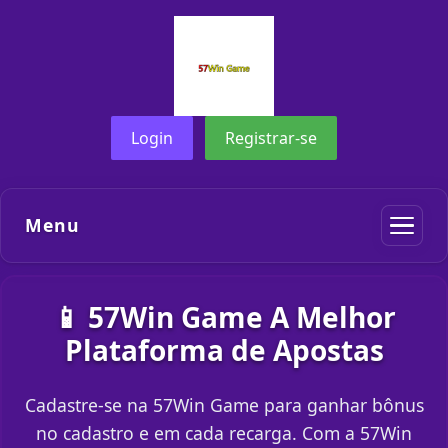
Login
Registrar-se
Menu
📱 57Win Game A Melhor
Plataforma de Apostas
Cadastre-se na 57Win Game para ganhar bônus
no cadastro e em cada recarga. Com a 57Win