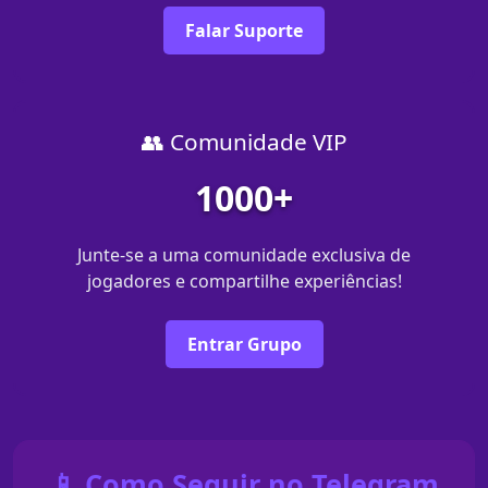
Falar Suporte
👥 Comunidade VIP
1000+
Junte-se a uma comunidade exclusiva de
jogadores e compartilhe experiências!
Entrar Grupo
📱 Como Seguir no Telegram