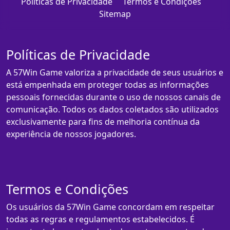
Políticas de Privacidade
Termos e Condições
Sitemap
Políticas de Privacidade
A 57Win Game valoriza a privacidade de seus usuários e
está empenhada em proteger todas as informações
pessoais fornecidas durante o uso de nossos canais de
comunicação. Todos os dados coletados são utilizados
exclusivamente para fins de melhoria contínua da
experiência de nossos jogadores.
Termos e Condições
Os usuários da 57Win Game concordam em respeitar
todas as regras e regulamentos estabelecidos. É