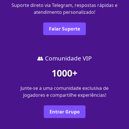
Suporte direto via Telegram, respostas rápidas e
atendimento personalizado!
Falar Suporte
👥 Comunidade VIP
1000+
Junte-se a uma comunidade exclusiva de
jogadores e compartilhe experiências!
Entrar Grupo