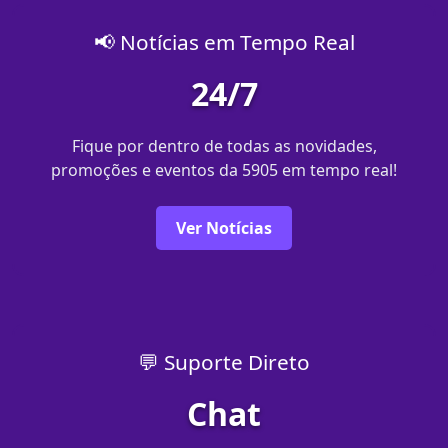
📢 Notícias em Tempo Real
24/7
Fique por dentro de todas as novidades,
promoções e eventos da 5905 em tempo real!
Ver Notícias
💬 Suporte Direto
Chat