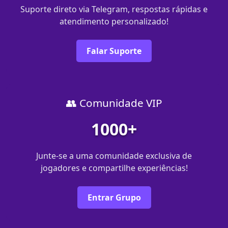
Suporte direto via Telegram, respostas rápidas e
atendimento personalizado!
Falar Suporte
👥 Comunidade VIP
1000+
Junte-se a uma comunidade exclusiva de
jogadores e compartilhe experiências!
Entrar Grupo