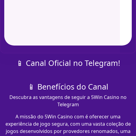
📱 Canal Oficial no Telegram!
📱 Benefícios do Canal
Descubra as vantagens de seguir a 5Win Casino no
Telegram
A missão do 5Win Casino com​ é oferecer uma
experiência de jogo segura, com uma vasta coleção de
jogos desenvolvidos por provedores renomados, uma