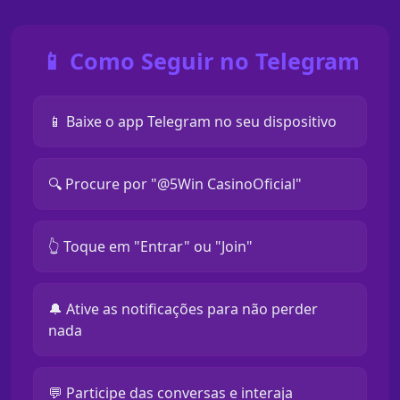
📱 Como Seguir no Telegram
📱 Baixe o app Telegram no seu dispositivo
🔍 Procure por "@5Win CasinoOficial"
👆 Toque em "Entrar" ou "Join"
🔔 Ative as notificações para não perder
nada
💬 Participe das conversas e interaja