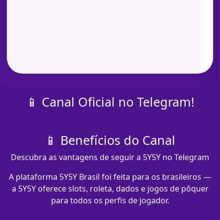
📱 Canal Oficial no Telegram!
📱 Benefícios do Canal
Descubra as vantagens de seguir a 5Y5Y no Telegram
A plataforma 5Y5Y Brasil foi feita para os brasileiros —
a 5Y5Y oferece slots, roleta, dados e jogos de pôquer
para todos os perfis de jogador.