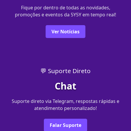
Fique por dentro de todas as novidades,
promoções e eventos da 5Y5Y em tempo real!
Ver Notícias
💬 Suporte Direto
Chat
Suporte direto via Telegram, respostas rápidas e
atendimento personalizado!
Falar Suporte