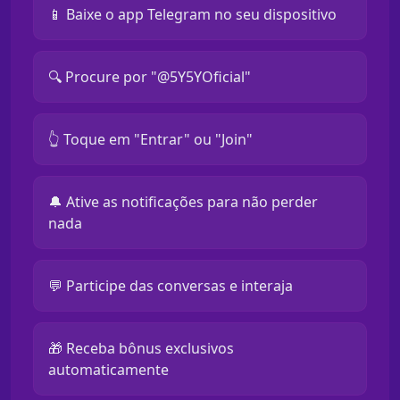
📱 Baixe o app Telegram no seu dispositivo
🔍 Procure por "@5Y5YOficial"
👆 Toque em "Entrar" ou "Join"
🔔 Ative as notificações para não perder
nada
💬 Participe das conversas e interaja
🎁 Receba bônus exclusivos
automaticamente