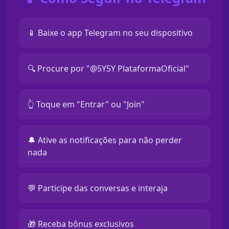
📱 Baixe o app Telegram no seu dispositivo
🔍 Procure por "@5Y5Y PlataformaOficial"
👆 Toque em "Entrar" ou "Join"
🔔 Ative as notificações para não perder
nada
💬 Participe das conversas e interaja
🎁 Receba bônus exclusivos