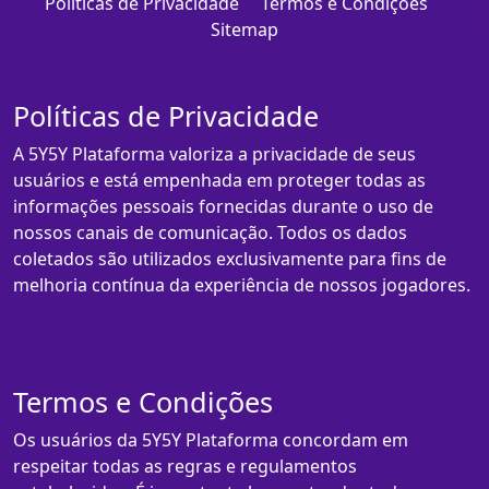
Políticas de Privacidade
Termos e Condições
Sitemap
Políticas de Privacidade
A 5Y5Y Plataforma valoriza a privacidade de seus
usuários e está empenhada em proteger todas as
informações pessoais fornecidas durante o uso de
nossos canais de comunicação. Todos os dados
coletados são utilizados exclusivamente para fins de
melhoria contínua da experiência de nossos jogadores.
Termos e Condições
Os usuários da 5Y5Y Plataforma concordam em
respeitar todas as regras e regulamentos