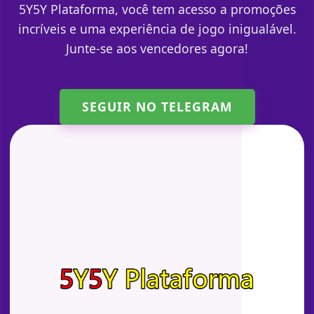
5Y5Y Plataforma, você tem acesso a promoções
incríveis e uma experiência de jogo inigualável.
Junte-se aos vencedores agora!
SEGUIR NO TELEGRAM