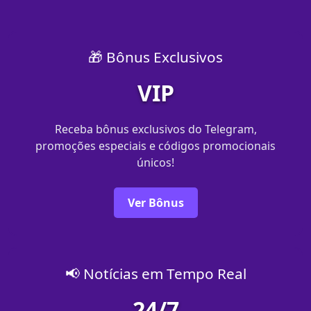
🎁 Bônus Exclusivos
VIP
Receba bônus exclusivos do Telegram,
promoções especiais e códigos promocionais
únicos!
Ver Bônus
📢 Notícias em Tempo Real
24/7