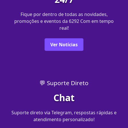
Fique por dentro de todas as novidades,
promoções e eventos da 6292 Com em tempo
real!
Ver Notícias
💬 Suporte Direto
Chat
Suporte direto via Telegram, respostas rápidas e
atendimento personalizado!