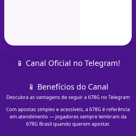
📱 Canal Oficial no Telegram!
📱 Benefícios do Canal
Descubra as vantagens de seguir a 678G no Telegram
Com apostas simples e acessíveis, a 678G é referência
em atendimento — jogadores sempre lembram da
678G Brasil quando querem apostar.