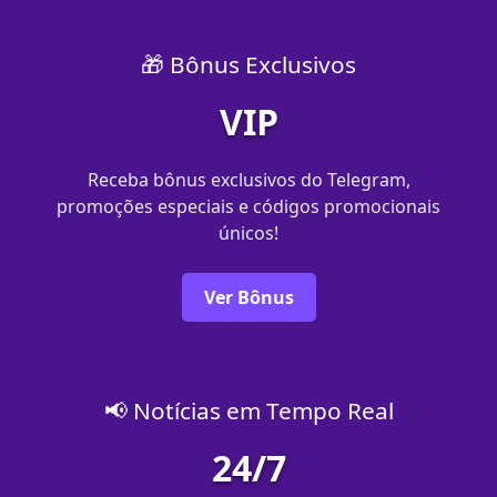
🎁 Bônus Exclusivos
VIP
Receba bônus exclusivos do Telegram,
promoções especiais e códigos promocionais
únicos!
Ver Bônus
📢 Notícias em Tempo Real
24/7