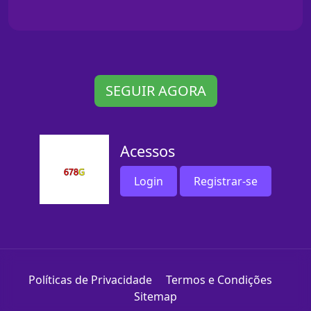
SEGUIR AGORA
Acessos
Login
Registrar-se
Políticas de Privacidade
Termos e Condições
Sitemap