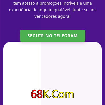
tem acesso a promoções incríveis e uma
experiência de jogo inigualável. Junte-se aos
vencedores agora!
SEGUIR NO TELEGRAM