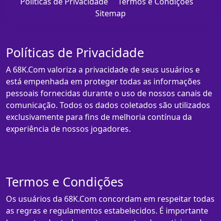
Políticas de Privacidade
Termos e Condições
Sitemap
Políticas de Privacidade
A 68K.Com valoriza a privacidade de seus usuários e
está empenhada em proteger todas as informações
pessoais fornecidas durante o uso de nossos canais de
comunicação. Todos os dados coletados são utilizados
exclusivamente para fins de melhoria contínua da
experiência de nossos jogadores.
Termos e Condições
Os usuários da 68K.Com concordam em respeitar todas
as regras e regulamentos estabelecidos. É importante