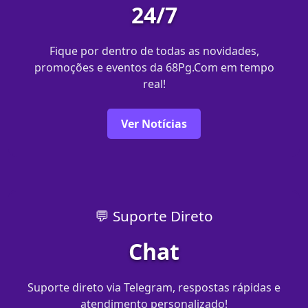
24/7
Fique por dentro de todas as novidades,
promoções e eventos da 68Pg.Com em tempo
real!
Ver Notícias
💬 Suporte Direto
Chat
Suporte direto via Telegram, respostas rápidas e
atendimento personalizado!