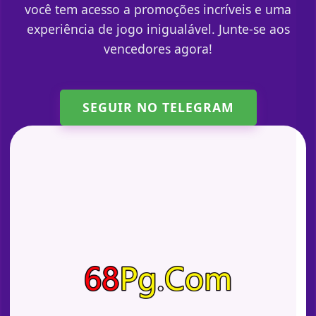
você tem acesso a promoções incríveis e uma
experiência de jogo inigualável. Junte-se aos
vencedores agora!
SEGUIR NO TELEGRAM