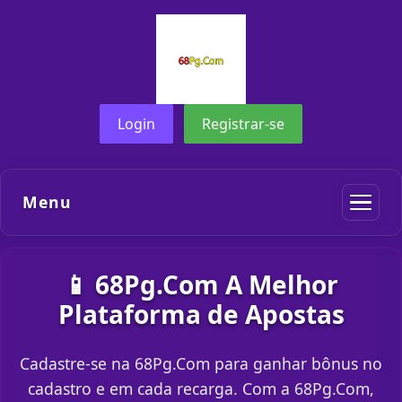
Login
Registrar-se
Menu
📱 68Pg.Com A Melhor
Plataforma de Apostas
Cadastre-se na 68Pg.Com para ganhar bônus no
cadastro e em cada recarga. Com a 68Pg.Com,