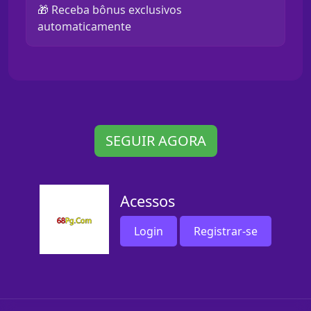
🎁 Receba bônus exclusivos
automaticamente
SEGUIR AGORA
Acessos
Login
Registrar-se