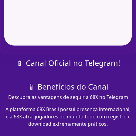
📱 Canal Oficial no Telegram!
📱 Benefícios do Canal
Descubra as vantagens de seguir a 68X no Telegram
A plataforma 68X Brasil possui presença internacional,
e a 68X atrai jogadores do mundo todo com registro e
download extremamente práticos.