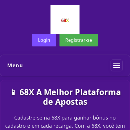
Login
Registrar-se
Menu
📱 68X A Melhor Plataforma
de Apostas
Cadastre-se na 68X para ganhar bônus no
cadastro e em cada recarga. Com a 68X, você tem