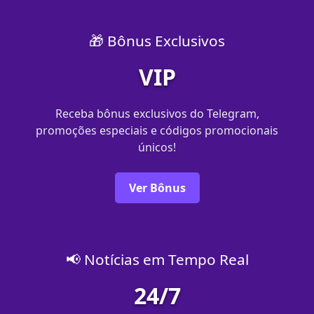
🎁 Bônus Exclusivos
VIP
Receba bônus exclusivos do Telegram,
promoções especiais e códigos promocionais
únicos!
Ver Bônus
📢 Notícias em Tempo Real
24/7