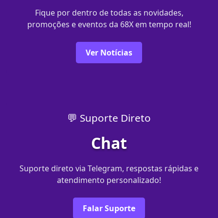
Fique por dentro de todas as novidades,
promoções e eventos da 68X em tempo real!
Ver Notícias
💬 Suporte Direto
Chat
Suporte direto via Telegram, respostas rápidas e
atendimento personalizado!
Falar Suporte