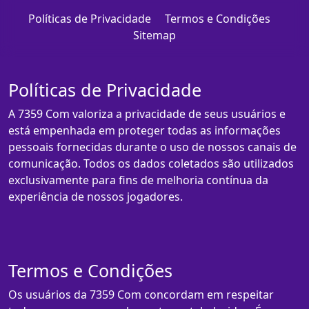
Políticas de Privacidade
Termos e Condições
Sitemap
Políticas de Privacidade
A 7359 Com valoriza a privacidade de seus usuários e
está empenhada em proteger todas as informações
pessoais fornecidas durante o uso de nossos canais de
comunicação. Todos os dados coletados são utilizados
exclusivamente para fins de melhoria contínua da
experiência de nossos jogadores.
Termos e Condições
Os usuários da 7359 Com concordam em respeitar