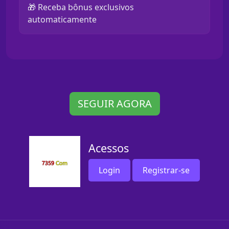
🎁 Receba bônus exclusivos
automaticamente
SEGUIR AGORA
Acessos
Login
Registrar-se