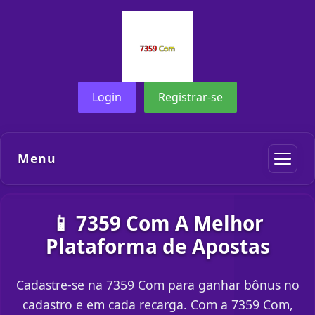
Login
Registrar-se
Menu
📱 7359 Com A Melhor
Plataforma de Apostas
Cadastre-se na 7359 Com para ganhar bônus no
cadastro e em cada recarga. Com a 7359 Com,