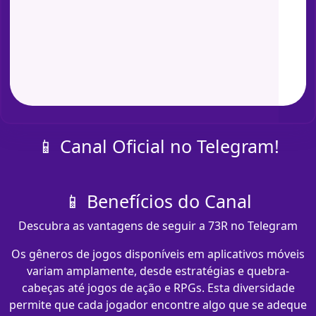
📱 Canal Oficial no Telegram!
📱 Benefícios do Canal
Descubra as vantagens de seguir a 73R no Telegram
Os gêneros de jogos disponíveis em aplicativos móveis
variam amplamente, desde estratégias e quebra-
cabeças até jogos de ação e RPGs. Esta diversidade
permite que cada jogador encontre algo que se adeque