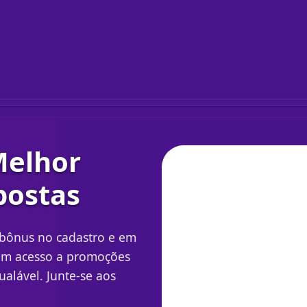
Melhor
postas
 bônus no cadastro e em
tem acesso a promoções
ualável. Junte-se aos