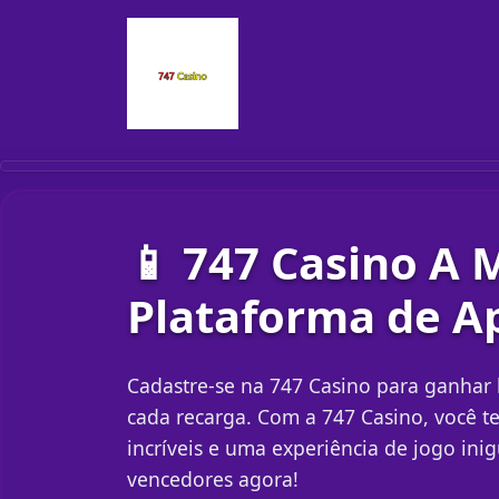
📱 747 Casino A 
Plataforma de A
Cadastre-se na 747 Casino para ganhar
cada recarga. Com a 747 Casino, você 
incríveis e uma experiência de jogo inig
vencedores agora!