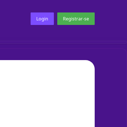
Login
Registrar-se