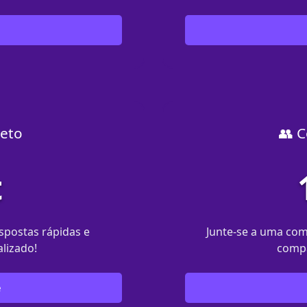
reto
👥 
t
espostas rápidas e
Junte-se a uma com
lizado!
compa
e