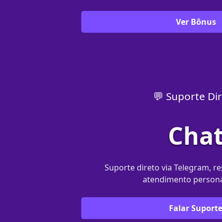
Ver Bônus
💬 Suporte Di
Cha
Suporte direto via Telegram, r
atendimento persona
Falar Suport