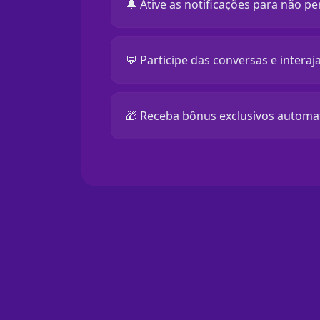
🔔 Ative as notificações para não p
💬 Participe das conversas e interaj
🎁 Receba bônus exclusivos autom