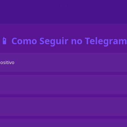
📱 Como Seguir no Telegram
ositivo
"