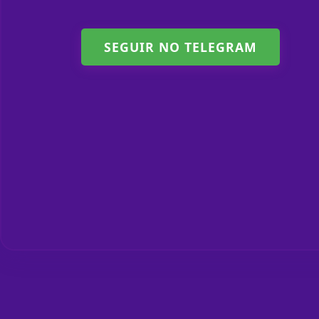
SEGUIR NO TELEGRAM