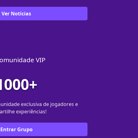
Ver Notícias
Comunidade VIP
1000+
unidade exclusiva de jogadores e
rtilhe experiências!
Entrar Grupo