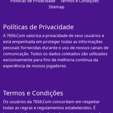
Políticas de Privacidade
Termos e Condições
Sitemap
Políticas de Privacidade
A 7656.Com valoriza a privacidade de seus usuários e
está empenhada em proteger todas as informações
pessoais fornecidas durante o uso de nossos canais de
comunicação. Todos os dados coletados são utilizados
exclusivamente para fins de melhoria contínua da
experiência de nossos jogadores.
Termos e Condições
Os usuários da 7656.Com concordam em respeitar
todas as regras e regulamentos estabelecidos. É