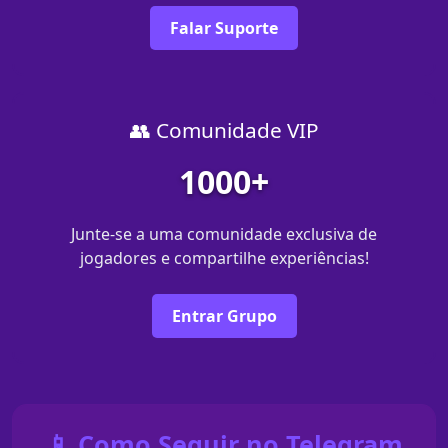
Falar Suporte
👥 Comunidade VIP
1000+
Junte-se a uma comunidade exclusiva de
jogadores e compartilhe experiências!
Entrar Grupo
📱 Como Seguir no Telegram