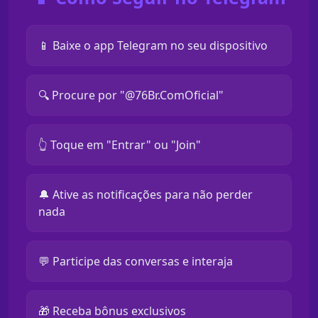
📱 Baixe o app Telegram no seu dispositivo
🔍 Procure por "@76Br.ComOficial"
👆 Toque em "Entrar" ou "Join"
🔔 Ative as notificações para não perder
nada
💬 Participe das conversas e interaja
🎁 Receba bônus exclusivos