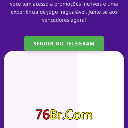
você tem acesso a promoções incríveis e uma
experiência de jogo inigualável. Junte-se aos
vencedores agora!
SEGUIR NO TELEGRAM