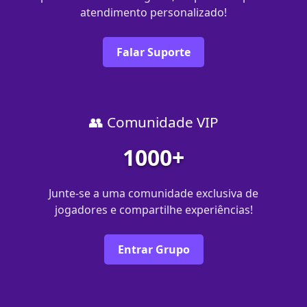
atendimento personalizado!
Falar Suporte
👥 Comunidade VIP
1000+
Junte-se a uma comunidade exclusiva de
jogadores e compartilhe experiências!
Entrar Grupo