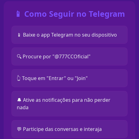
📱 Como Seguir no Telegram
📱 Baixe o app Telegram no seu dispositivo
🔍 Procure por "@777CCOficial"
👆 Toque em "Entrar" ou "Join"
🔔 Ative as notificações para não perder
nada
💬 Participe das conversas e interaja