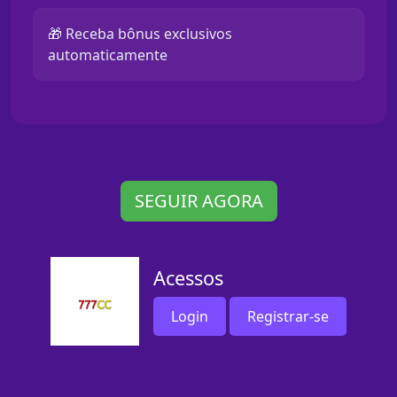
🎁 Receba bônus exclusivos
automaticamente
SEGUIR AGORA
Acessos
Login
Registrar-se