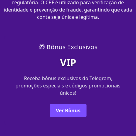
regulatória. O CPF é utilizado para verificação de
identidade e prevenção de fraude, garantindo que cada
conta seja única e legítima.
🎁 Bônus Exclusivos
VIP
Receba bônus exclusivos do Telegram,
promoções especiais e códigos promocionais
únicos!
Ver Bônus