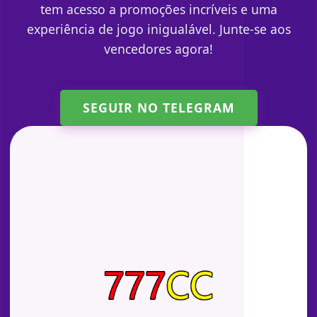
tem acesso a promoções incríveis e uma
experiência de jogo inigualável. Junte-se aos
vencedores agora!
SEGUIR NO TELEGRAM