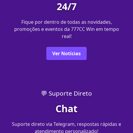
24/7
Fique por dentro de todas as novidades,
promoções e eventos da 777CC Win em tempo
real!
Ver Notícias
💬 Suporte Direto
Chat
Suporte direto via Telegram, respostas rápidas e
atendimento personalizado!