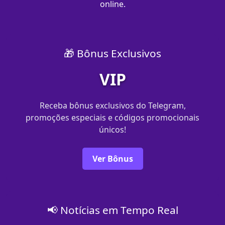
online.
🎁 Bônus Exclusivos
VIP
Receba bônus exclusivos do Telegram,
promoções especiais e códigos promocionais
únicos!
Ver Bônus
📢 Notícias em Tempo Real