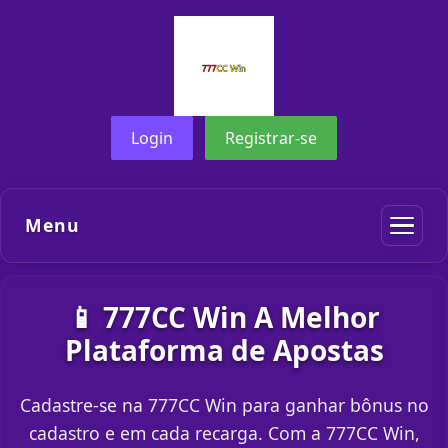
Login
Registrar-se
Menu
📱 777CC Win A Melhor
Plataforma de Apostas
Cadastre-se na 777CC Win para ganhar bônus no
cadastro e em cada recarga. Com a 777CC Win,