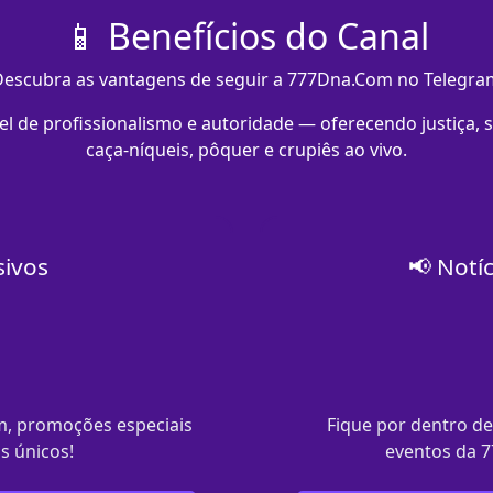
📱 Benefícios do Canal
Descubra as vantagens de seguir a 777Dna.Com no Telegra
el de profissionalismo e autoridade — oferecendo justiça,
caça-níqueis, pôquer e crupiês ao vivo.
sivos
📢 Notí
m, promoções especiais
Fique por dentro d
s únicos!
eventos da 