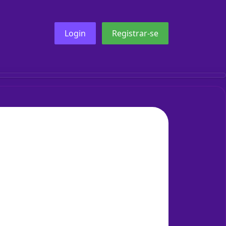
Login
Registrar-se