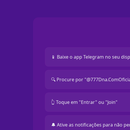
📱 Baixe o app Telegram no seu disp
🔍 Procure por "@777Dna.ComOficia
👆 Toque em "Entrar" ou "Join"
🔔 Ative as notificações para não p