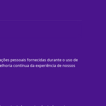
ações pessoais fornecidas durante o uso de
elhoria contínua da experiência de nossos