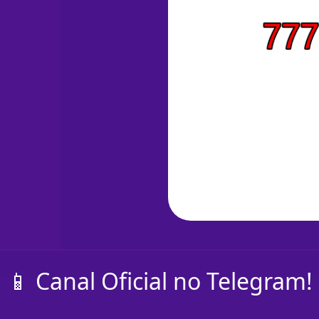
📱 Canal Oficial no Telegram!