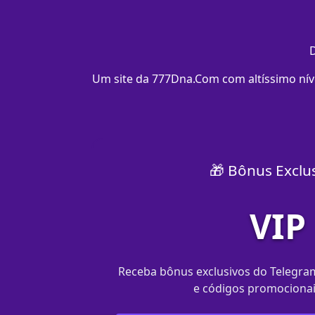
Um site da 777Dna.Com com altíssimo nív
🎁 Bônus Exclu
VIP
Receba bônus exclusivos do Telegra
e códigos promocionai