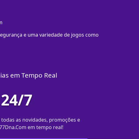
m
 segurança e uma variedade de jogos como
cias em Tempo Real
24/7
e todas as novidades, promoções e
777Dna.Com em tempo real!