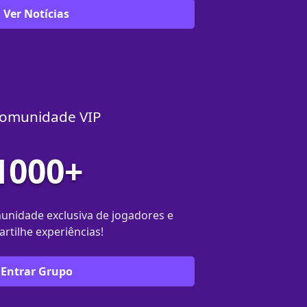
Ver Notícias
Comunidade VIP
1000+
unidade exclusiva de jogadores e
rtilhe experiências!
Entrar Grupo