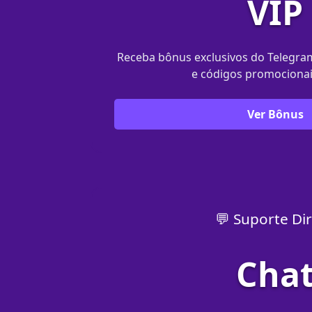
VIP
Receba bônus exclusivos do Telegra
e códigos promocionai
Ver Bônus
💬 Suporte Di
Cha