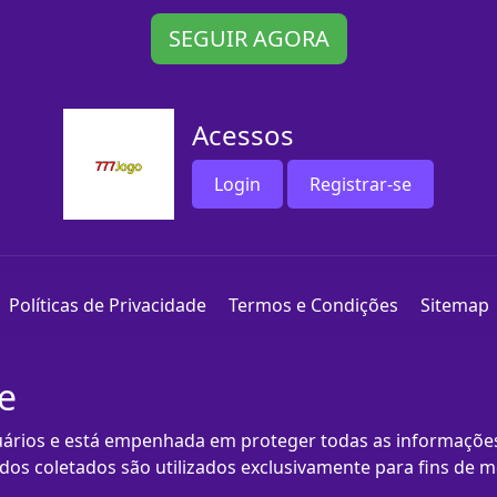
SEGUIR AGORA
Acessos
Login
Registrar-se
Políticas de Privacidade
Termos e Condições
Sitemap
de
suários e está empenhada em proteger todas as informaçõe
os coletados são utilizados exclusivamente para fins de m