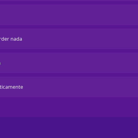
erder nada
a
aticamente