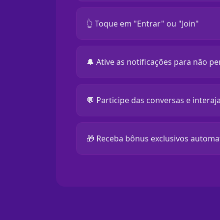
👆 Toque em "Entrar" ou "Join"
🔔 Ative as notificações para não p
💬 Participe das conversas e interaj
🎁 Receba bônus exclusivos autom