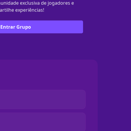
unidade exclusiva de jogadores e
rtilhe experiências!
Entrar Grupo