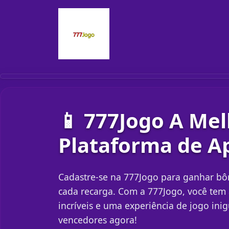
📱 777Jogo A Me
Plataforma de A
Cadastre-se na 777Jogo para ganhar bô
cada recarga. Com a 777Jogo, você tem
incríveis e uma experiência de jogo inig
vencedores agora!