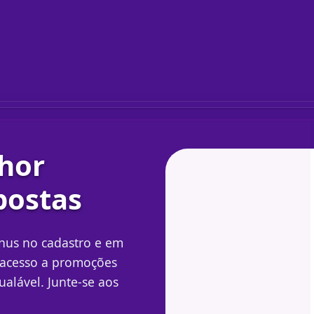
lhor
postas
nus no cadastro e em
 acesso a promoções
ualável. Junte-se aos