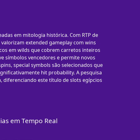
eadas em mitologia histórica. Com RTP de
ue valorizam extended gameplay com wins
os em wilds que cobrem carretos inteiros
ve símbolos vencedores e permite novos
spins, special symbols são selecionados que
ificativamente hit probability. A pesquisa
diferenciando este título de slots egípcios
cias em Tempo Real