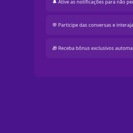
🔔 Ative as notificações para não p
💬 Participe das conversas e interaj
🎁 Receba bônus exclusivos autom