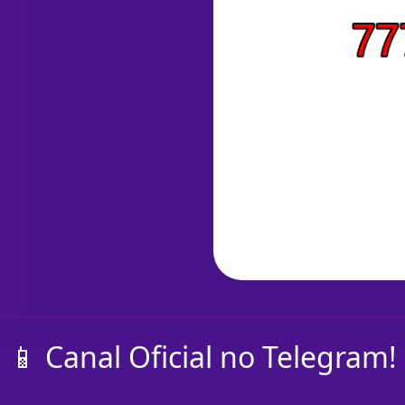
📱 Canal Oficial no Telegram!