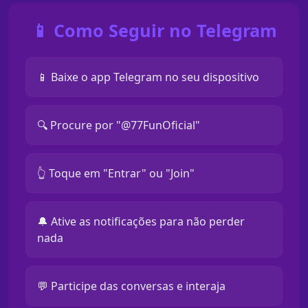
📱 Como Seguir no Telegram
📱 Baixe o app Telegram no seu dispositivo
🔍 Procure por "@77FunOficial"
👆 Toque em "Entrar" ou "Join"
🔔 Ative as notificações para não perder
nada
💬 Participe das conversas e interaja