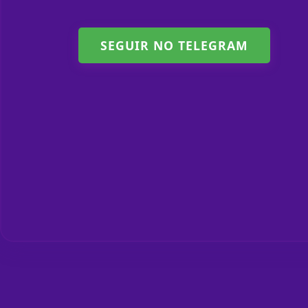
SEGUIR NO TELEGRAM