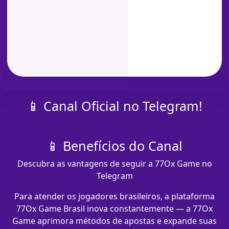
📱 Canal Oficial no Telegram!
📱 Benefícios do Canal
Descubra as vantagens de seguir a 77Ox Game no
Telegram
Para atender os jogadores brasileiros, a plataforma
77Ox Game Brasil inova constantemente — a 77Ox
Game aprimora métodos de apostas e expande suas