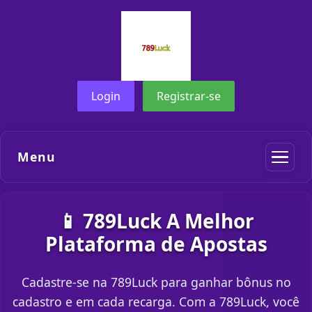
Login
Registrar-se
Menu
📱 789Luck A Melhor
Plataforma de Apostas
Cadastre-se na 789Luck para ganhar bônus no
cadastro e em cada recarga. Com a 789Luck, você