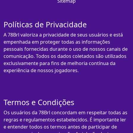
Sitemap
Políticas de Privacidade
A 78Brl valoriza a privacidade de seus usuários e está
empenhada em proteger todas as informações
pessoais fornecidas durante o uso de nossos canais de
comunicação. Todos os dados coletados são utilizados
exclusivamente para fins de melhoria contínua da
experiência de nossos jogadores.
Termos e Condições
Os usuários da 78Brl concordam em respeitar todas as
regras e regulamentos estabelecidos. É importante ler
e entender todos os termos antes de participar de