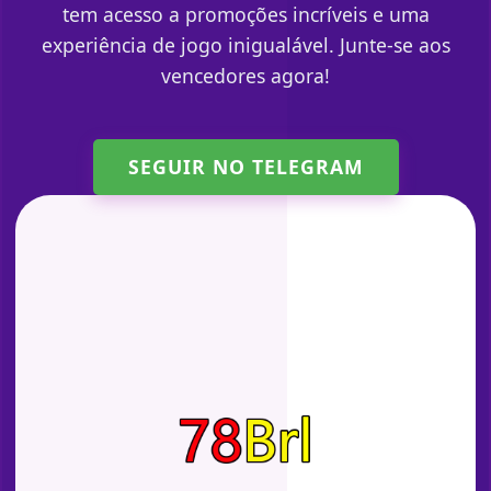
tem acesso a promoções incríveis e uma
experiência de jogo inigualável. Junte-se aos
vencedores agora!
SEGUIR NO TELEGRAM