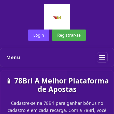
Login
Registrar-se
Menu
📱 78Brl A Melhor Plataforma
de Apostas
Cadastre-se na 78Brl para ganhar bônus no
cadastro e em cada recarga. Com a 78Brl, você