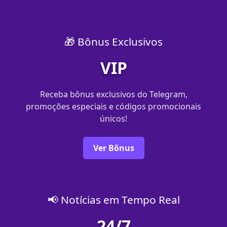
🎁 Bônus Exclusivos
VIP
Receba bônus exclusivos do Telegram,
promoções especiais e códigos promocionais
únicos!
Ver Bônus
📢 Notícias em Tempo Real
24/7