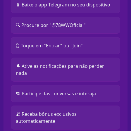
📱 Baixe o app Telegram no seu dispositivo
🔍 Procure por "@78WWOficial"
👆 Toque em "Entrar" ou "Join"
🔔 Ative as notificações para não perder
nada
💬 Participe das conversas e interaja
🎁 Receba bônus exclusivos
automaticamente