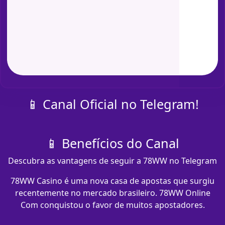
📱 Canal Oficial no Telegram!
📱 Benefícios do Canal
Descubra as vantagens de seguir a 78WW no Telegram
78WW Casino é uma nova casa de apostas que surgiu
recentemente no mercado brasileiro. 78WW Online
Com conquistou o favor de muitos apostadores.