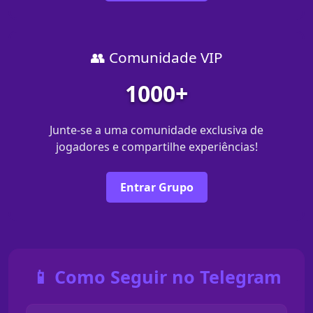
👥 Comunidade VIP
1000+
Junte-se a uma comunidade exclusiva de
jogadores e compartilhe experiências!
Entrar Grupo
📱 Como Seguir no Telegram