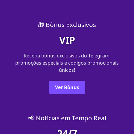
🎁 Bônus Exclusivos
VIP
Receba bônus exclusivos do Telegram,
promoções especiais e códigos promocionais
únicos!
Ver Bônus
📢 Notícias em Tempo Real
24/7