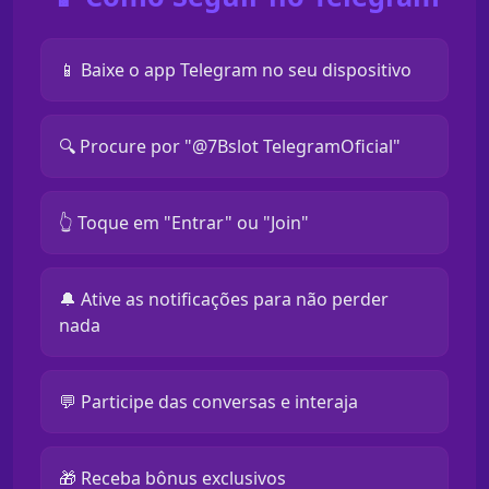
📱 Baixe o app Telegram no seu dispositivo
🔍 Procure por "@7Bslot TelegramOficial"
👆 Toque em "Entrar" ou "Join"
🔔 Ative as notificações para não perder
nada
💬 Participe das conversas e interaja
🎁 Receba bônus exclusivos