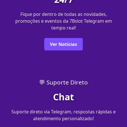
Fique por dentro de todas as novidades,
promoções e eventos da 7Bslot Telegram em
tempo real!
Ver Notícias
💬 Suporte Direto
Chat
Suporte direto via Telegram, respostas rápidas e
atendimento personalizado!