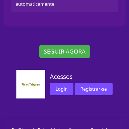
automaticamente
SEGUIR AGORA
Acessos
Login
Registrar-se