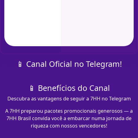
📱 Canal Oficial no Telegram!
📱 Benefícios do Canal
Descubra as vantagens de seguir a 7HH no Telegram
A 7HH preparou pacotes promocionais generosos — a
7HH Brasil convida você a embarcar numa jornada de
riqueza com nossos vencedores!