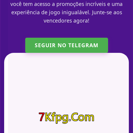
você tem acesso a promoções incríveis e uma
experiência de jogo inigualável. Junte-se aos
vencedores agora!
SEGUIR NO TELEGRAM