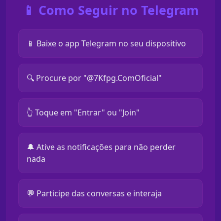
📱 Como Seguir no Telegram
📱 Baixe o app Telegram no seu dispositivo
🔍 Procure por "@7Kfpg.ComOficial"
👆 Toque em "Entrar" ou "Join"
🔔 Ative as notificações para não perder
nada
💬 Participe das conversas e interaja